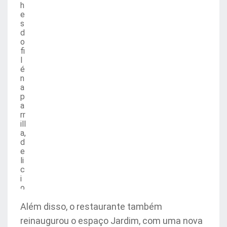
h
e
s
d
o
fi
l
é
n
a
p
a
rr
ill
a,
d
e
li
c
i
o
s
o
Além disso, o restaurante também
!
reinaugurou o espaço Jardim, com uma nova