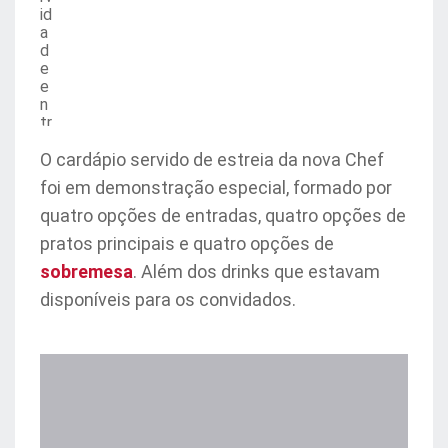
id
a
d
e
e
n
tr
a
d
O cardápio servido de estreia da nova Chef
a
foi em demonstração especial, formado por
quatro opções de entradas, quatro opções de
pratos principais e quatro opções de
sobremesa
. Além dos drinks que estavam
disponíveis para os convidados.