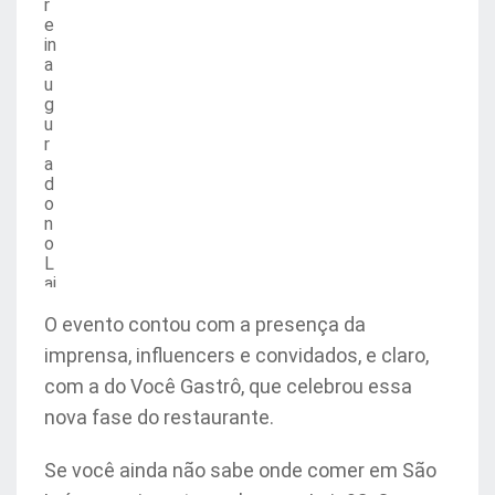
r
e
in
a
u
g
u
r
a
d
o
n
o
L
aj
e
9
O evento contou com a presença da
8
imprensa, influencers e convidados, e claro,
com a do Você Gastrô, que celebrou essa
nova fase do restaurante.
Se você ainda não sabe onde comer em São