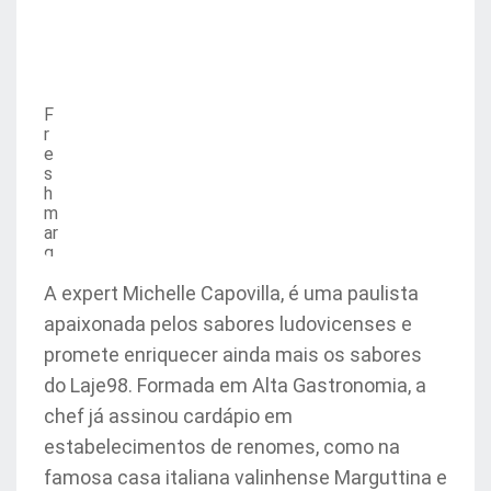
F
r
e
s
h
m
ar
g
ar
it
A expert Michelle Capovilla, é uma paulista
a
apaixonada pelos sabores ludovicenses e
promete enriquecer ainda mais os sabores
do Laje98. Formada em Alta Gastronomia, a
chef já assinou cardápio em
estabelecimentos de renomes, como na
famosa casa italiana valinhense Marguttina e