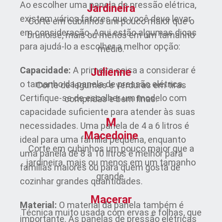
Ao escolher uma panela de pressão elétrica,
Jardineira
existem vários fatores que você deve levar
Corte em cubinhos um pouco maior que o
em consideração. Aqui estão algumas dicas
brunoise, mais ou menos em um tamanho
para ajudá-lo a escolher a melhor opção:
médio.
Capacidade:
A primeira coisa a considerar é
Julienne
o tamanho da panela de pressão elétrica.
Corte de legumes e verduras em tiras
Certifique-se de escolher um modelo com
compridas e bem finas.
capacidade suficiente para atender às suas
M
necessidades. Uma panela de 4 a 6 litros é
Macedoine
ideal para uma família pequena, enquanto
Corte em cubinhos um pouco maior que a
uma panela de 8 a 10 litros é melhor para
jardineira, mais ou menos em um tamanho
famílias maiores ou para quem gosta de
grande.
cozinhar grandes quantidades.
Macerar
Material:
O material da panela também é
Técnica muito usada com ervas e folhas, que
importante. As panelas de pressão elétricas