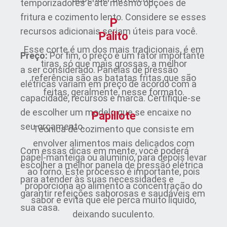
temporizadores e até mesmo opções de
fritura e cozimento lento. Considere se esses
P
recursos adicionais seriam úteis para você.
Palito
Esse corte é um dos mais tradicionais, é em
Preço:
Por fim, o preço é um fator importante
tiras, só que mais grossas, a melhor
a ser considerado. Panelas de pressão
referência são as batatas fritas que são
elétricas variam em preço de acordo com a
feitas, geralmente, nesse formato.
capacidade, recursos e marca. Certifique-se
de escolher um modelo que se encaixe no
Papillote
seu orçamento.
Técnica de cozimento que consiste em
envolver alimentos mais delicados com
Com essas dicas em mente, você poderá
papel-manteiga ou alumínio, para depois levar
escolher a melhor panela de pressão elétrica
ao forno. Este processo é importante, pois
para atender às suas necessidades e
proporciona ao alimento a concentração do
garantir refeições saborosas e saudáveis em
sabor e evita que ele perca muito líquido,
sua casa.
deixando suculento.