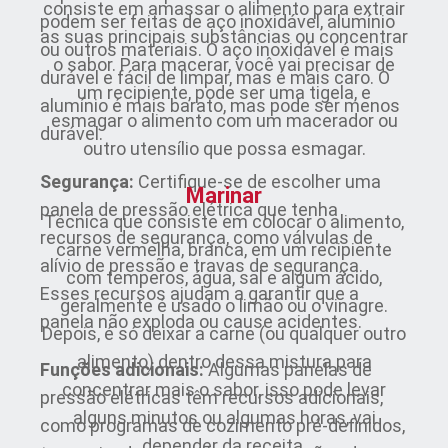
consiste em amassar o alimento para extrair
podem ser feitas de aço inoxidável, alumínio
as suas principais substâncias ou concentrar
ou outros materiais. O aço inoxidável é mais
o sabor. Para macerar, você vai precisar de
durável e fácil de limpar, mas é mais caro. O
um recipiente, pode ser uma tigela, e
alumínio é mais barato, mas pode ser menos
esmagar o alimento com um macerador ou
durável.
outro utensílio que possa esmagar.
Segurança:
Certifique-se de escolher uma
Marinar
panela de pressão elétrica que tenha
Técnica que consiste em colocar o alimento,
recursos de segurança, como válvulas de
carne vermelha, branca, em um recipiente
alívio de pressão e travas de segurança.
com temperos, água, sal e algum ácido,
Esses recursos ajudam a garantir que a
geralmente é usado o limão ou o vinagre.
panela não exploda ou cause acidentes.
Depois, é só deixar a carne (ou qualquer outro
alimento) dentro dessa mistura para
Funções adicionais:
Algumas panelas de
concentrar mais o sabor, isso pode levar
pressão elétricas têm recursos adicionais,
alguns minutos ou algumas horas, vai
como programas de cozimento pré-definidos,
depender da receita.