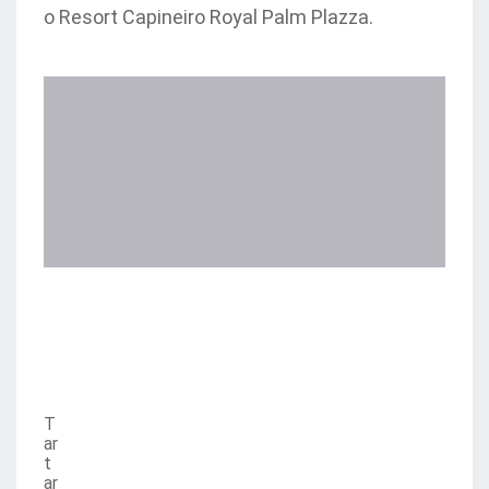
o Resort Capineiro Royal Palm Plazza.
T
ar
t
ar