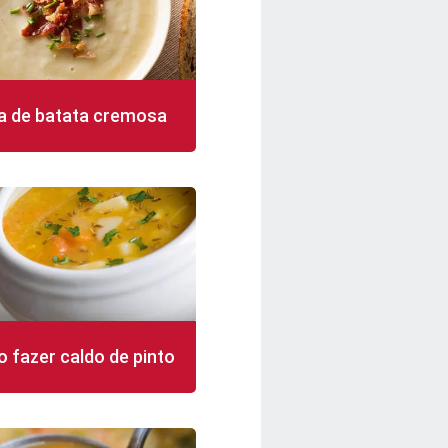
a de batata cremosa
in
3 porções
fácil
 fazer caldo de pinto
in
15 porções
fácil