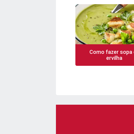
Como fazer sopa 
ervilha
35 min
6 porções