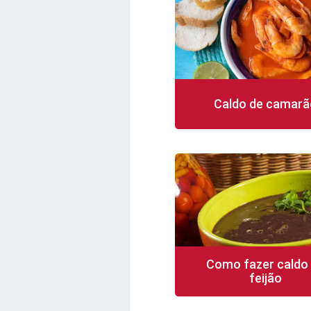
Caldo de camarã
30 min
30 porções
Como fazer caldo
feijão
20 min
8 porções