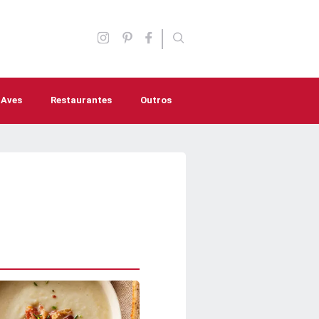
Aves
Restaurantes
Outros
Aperitivos
Molhos e Temperos
Lanches
Saladas
Sopas e caldos
Bebidas