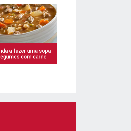
nda a fazer uma sopa
 legumes com carne
in
8 porções
fácil