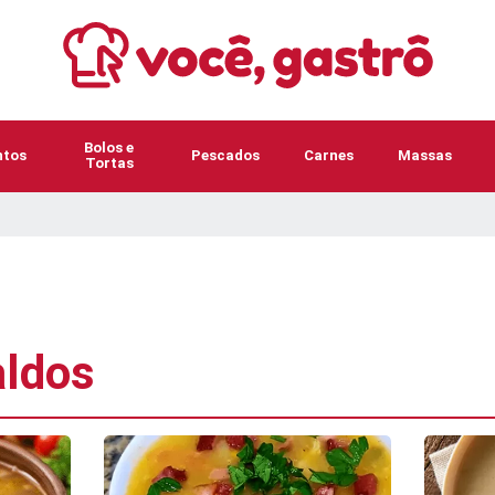
Bolos e
tos
Pescados
Carnes
Massas
Tortas
aldos