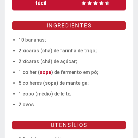
fácil
INGREDIENTES
10 bananas;
2 xícaras (chá) de farinha de trigo;
2 xícaras (chá) de açúcar;
1 colher (
sopa
) de fermento em pó;
5 colheres (sopa) de manteiga;
1 copo (médio) de leite;
2 ovos.
UTENSÍLIOS