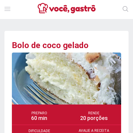
Bolo de coco gelado
PREPARO
RENDE
60 min
20 porções
AVALIE A RECEITA
DIFICULDADE