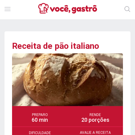
Receita de pão italiano
PREPARO
RENDE
60 min
20 porções
AVALIE A RECEITA
DIFICULDADE