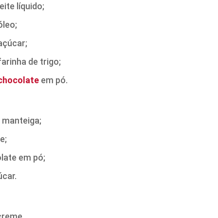
leite líquido;
óleo;
açúcar;
arinha de trigo;
chocolate
em pó.
 manteiga;
e;
olate em pó;
úcar.
creme.