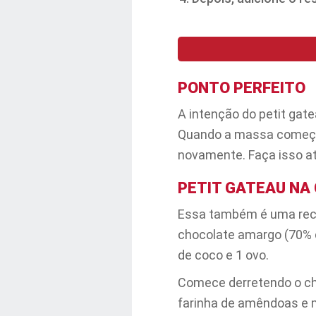
PONTO PERFEITO
A intenção do petit gat
Quando a massa começar 
novamente. Faça isso até
PETIT GATEAU NA
Essa também é uma recei
chocolate amargo (70% c
de coco e 1 ovo.
Comece derretendo o cho
farinha de amêndoas e m