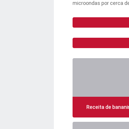
microondas por cerca de
Receita de banani
210 min
20 porções