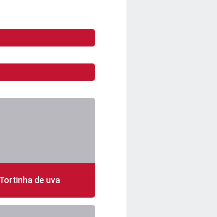
Tortinha de uva
n
12 porções
fácil