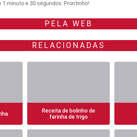
 1 minuto e 30 segundos. Prontinho!
PELA WEB
RELACIONADAS
Receita de bolinho de
nha
farinha de trigo
fácil
20 min
1 porção
fácil
40 mi