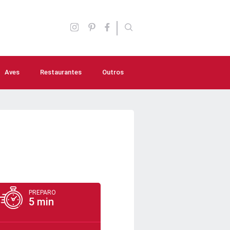
Aves
Restaurantes
Outros
Aperitivos
Molhos e Temperos
Lanches
Saladas
Sopas e caldos
PREPARO
5 min
Bebidas