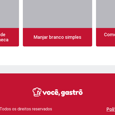
 de
Como
Manjar branco simples
neca
fácil
50 min
8 porções
fácil
15 mi
Todos os direitos reservados
Polí