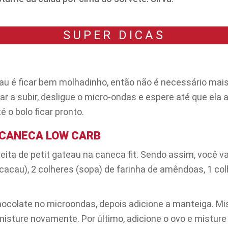
SUPER DICAS
eau é ficar bem molhadinho, então não é necessário ma
a subir, desligue o micro-ondas e espere até que ela ab
 o bolo ficar pronto.
 CANECA LOW CARB
ta de petit gateau na caneca fit. Sendo assim, você va
acau), 2 colheres (sopa) de farinha de amêndoas, 1 co
colate no microondas, depois adicione a manteiga. Mi
isture novamente. Por último, adicione o ovo e misture