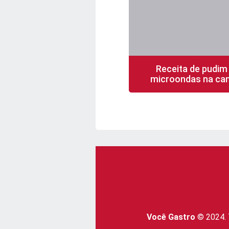
Receita de pudim
microondas na ca
5 min
1 porção
Você Gastro
© 2024. 