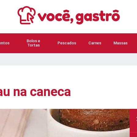
Bolos e
ntos
Pescados
Carnes
Massas
Tortas
au na caneca