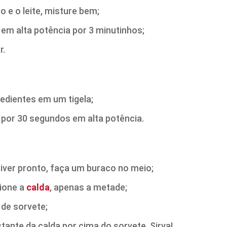
o e o leite, misture bem;
em alta potência por 3 minutinhos;
r.
edientes em um tigela;
por 30 segundos em alta potência.
iver pronto, faça um buraco no meio;
cione a
calda
, apenas a metade;
de sorvete;
stante da calda por cima do sorvete. Sirva!