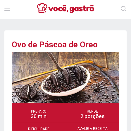
Ovo de Páscoa de Oreo
PREPARO
RENDE
30 min
2 porções
AVALIE A RECEITA
DIFICULDADE