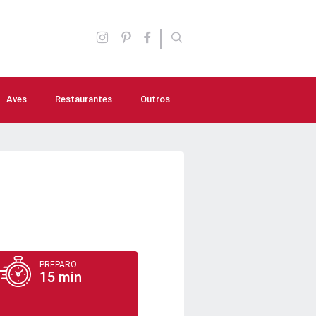
Aves
Restaurantes
Outros
Aperitivos
Molhos e Temperos
Lanches
Saladas
Sopas e caldos
PREPARO
15 min
Bebidas