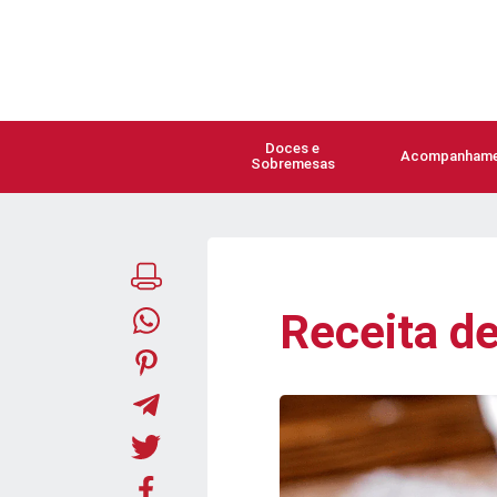
Doces e
Acompanhame
Sobremesas
Receita d