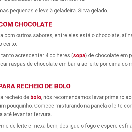
mas pequenas e leve à geladeira. Sirva gelado.
 COM CHOCOLATE
com outros sabores, entre eles está o chocolate, afina
 certo.
tanto acrescentar 4 colheres (
sopa
) de chocolate em 
icar raspas de chocolate em barra ao leite por cima do
PARA RECHEIO DE BOLO
ra recheio de
bolo
, nós recomendamos levar primeiro ao
m pouquinho. Comece misturando na panela o leite con
 até levantar fervura.
me de leite e mexa bem, desligue o fogo e espere esfriar