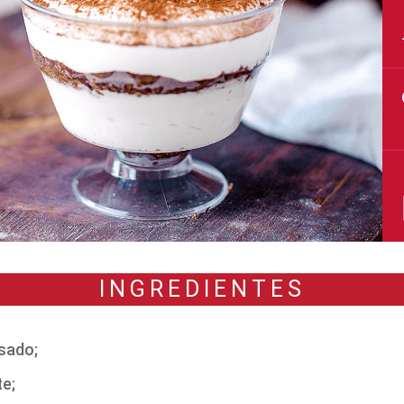
INGREDIENTES
nsado;
te;