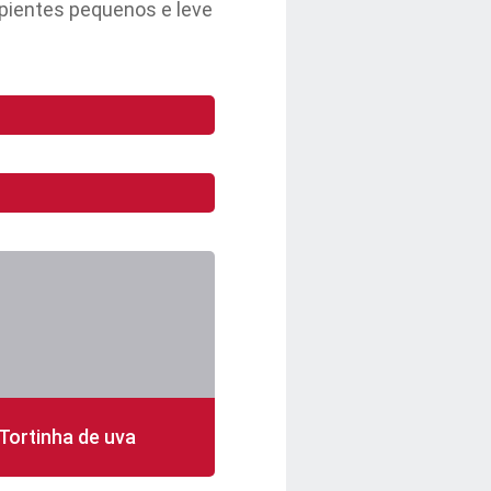
pientes pequenos e leve
Tortinha de uva
n
12 porções
fácil