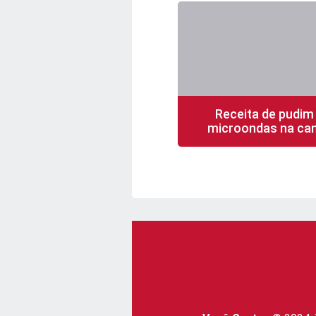
Receita de pudim
microondas na ca
5 min
1 porção