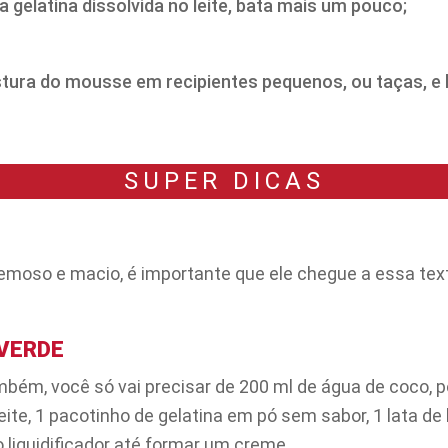
a gelatina dissolvida no leite, bata mais um pouco;
stura do mousse em recipientes pequenos, ou taças, e l
SUPER DICAS
emoso e macio, é importante que ele chegue a essa text
VERDE
ém, você só vai precisar de 200 ml de água de coco, p
eite, 1 pacotinho de gelatina em pó sem sabor, 1 lata de
 liquidificador até formar um creme.