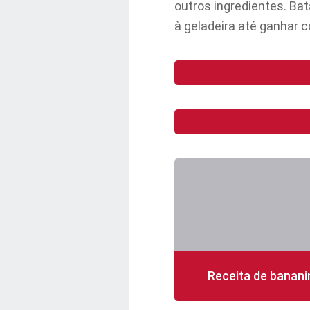
outros ingredientes. B
à geladeira até ganhar c
Receita de banani
210 min
20 porções