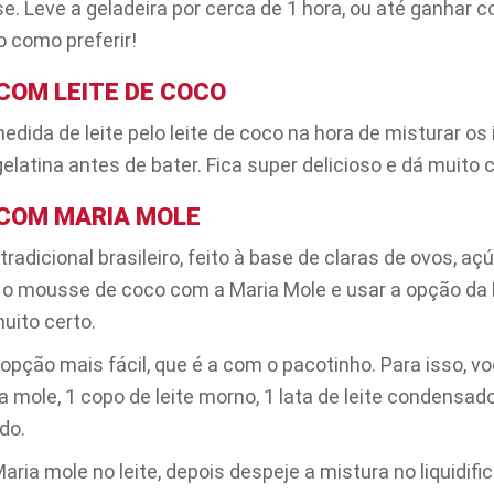
e. Leve a geladeira por cerca de 1 hora, ou até ganhar c
o como preferir!
COM LEITE DE COCO
edida de leite pelo leite de coco na hora de misturar os
elatina antes de bater. Fica super delicioso e dá muito c
COM MARIA MOLE
radicional brasileiro, feito à base de claras de ovos, aç
 o mousse de coco com a Maria Mole e usar a opção da
uito certo.
opção mais fácil, que é a com o pacotinho. Para isso, vo
a mole, 1 copo de leite morno, 1 lata de leite condensad
do.
ia mole no leite, depois despeje a mistura no liquidifi