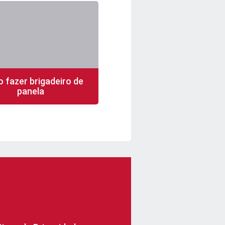
 fazer brigadeiro de
panela
n
20 porções
fácil