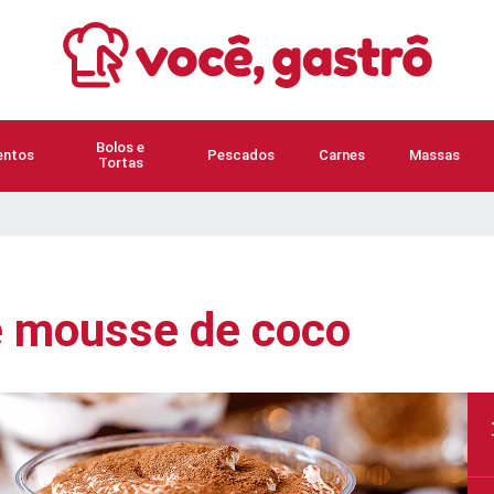
Bolos e
ntos
Pescados
Carnes
Massas
Tortas
e mousse de coco