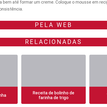
ata bem até formar um creme. Coloque o mousse em reci
onsistência.
PELA WEB
RELACIONADAS
Receita de bolinho de
nha
farinha de trigo
fácil
20 min
1 porção
fácil
40 mi