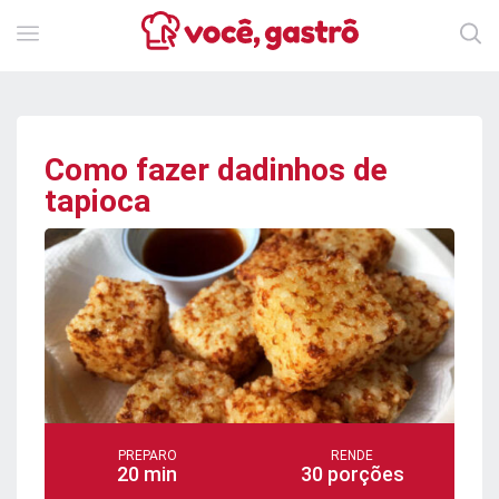
Como fazer dadinhos de
tapioca
PREPARO
RENDE
20 min
30 porções