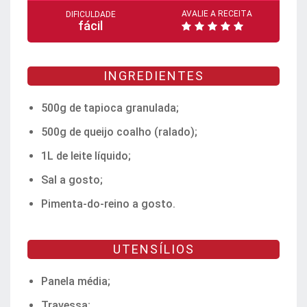
AVALIE A RECEITA
DIFICULDADE
fácil
INGREDIENTES
500g de tapioca granulada;
500g de queijo coalho (ralado);
1L de leite líquido;
Sal a gosto;
Pimenta-do-reino a gosto.
UTENSÍLIOS
Panela média;
Travessa;