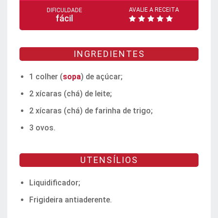
AVALIE A RECEITA
DIFICULDADE
fácil
INGREDIENTES
1 colher (
sopa
) de açúcar;
2 xícaras (chá) de leite;
2 xícaras (chá) de farinha de trigo;
3 ovos.
UTENSÍLIOS
Liquidificador;
Frigideira antiaderente.