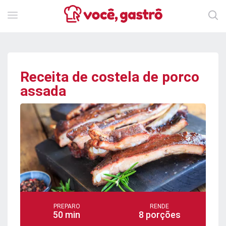
Receita de costela de porco
assada
PREPARO
RENDE
50 min
8 porções