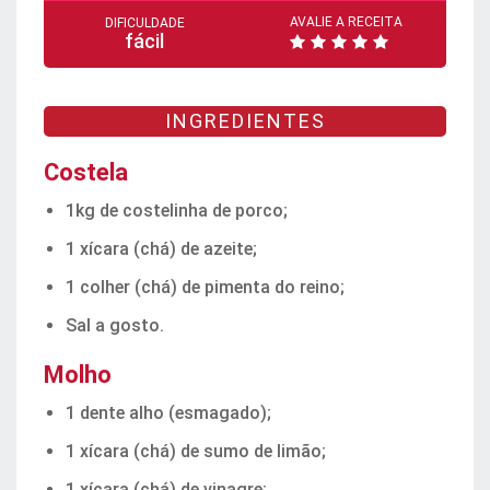
AVALIE A RECEITA
DIFICULDADE
fácil
INGREDIENTES
Costela
1kg de costelinha de porco;
1 xícara (chá) de azeite;
1 colher (chá) de pimenta do reino;
Sal a gosto.
Molho
1 dente alho (esmagado);
1 xícara (chá) de sumo de limão;
1 xícara (chá) de vinagre;