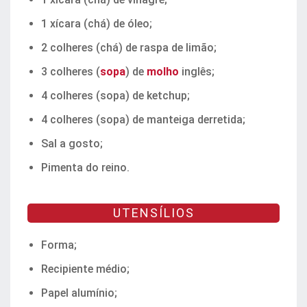
1 xícara (chá) de óleo;
2 colheres (chá) de raspa de limão;
3 colheres (
sopa
) de
molho
inglês;
4 colheres (sopa) de ketchup;
4 colheres (sopa) de manteiga derretida;
Sal a gosto;
Pimenta do reino.
UTENSÍLIOS
Forma;
Recipiente médio;
Papel alumínio;