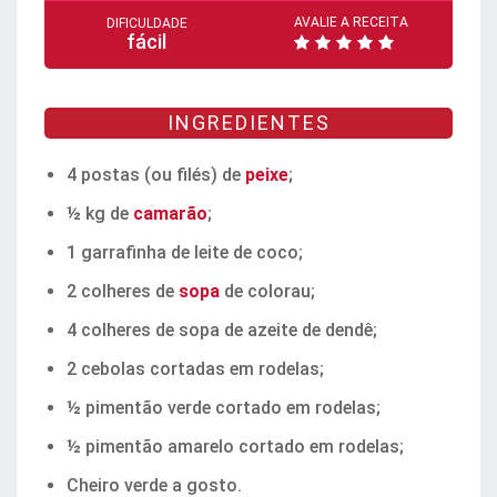
AVALIE A RECEITA
DIFICULDADE
fácil
INGREDIENTES
4 postas (ou filés) de
peixe
;
½ kg de
camarão
;
1 garrafinha de leite de coco;
2 colheres de
sopa
de colorau;
4 colheres de sopa de azeite de dendê;
2 cebolas cortadas em rodelas;
½ pimentão verde cortado em rodelas;
½ pimentão amarelo cortado em rodelas;
Cheiro verde a gosto.