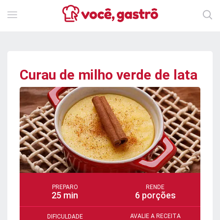
Curau de milho verde de lata
PREPARO
RENDE
25 min
6 porções
AVALIE A RECEITA
DIFICULDADE