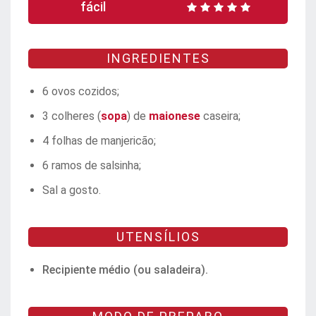
fácil
INGREDIENTES
6 ovos cozidos;
3 colheres (
sopa
) de
maionese
caseira;
4 folhas de manjericão;
6 ramos de salsinha;
Sal a gosto.
UTENSÍLIOS
Recipiente médio (ou saladeira).