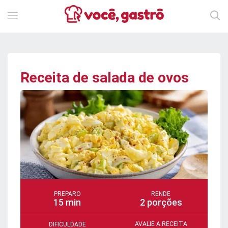
Receita de salada de ovos
PREPARO
RENDE
15 min
2 porções
AVALIE A RECEITA
DIFICULDADE