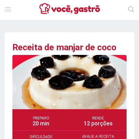
Receita de manjar de coco
PREPARO
RENDE
20 min
12 porções
AVALIE A RECEITA
DIFICULDADE