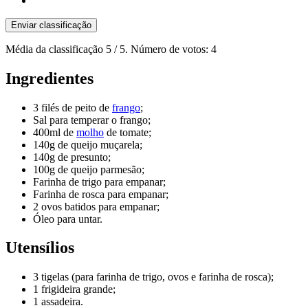
Enviar classificação
Média da classificação
5
/ 5. Número de votos:
4
Ingredientes
3 filés de peito de
frango
;
Sal para temperar o frango;
400ml de
molho
de tomate;
140g de queijo muçarela;
140g de presunto;
100g de queijo parmesão;
Farinha de trigo para empanar;
Farinha de rosca para empanar;
2 ovos batidos para empanar;
Óleo para untar.
Utensílios
3 tigelas (para farinha de trigo, ovos e farinha de rosca);
1 frigideira grande;
1 assadeira.