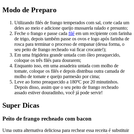
Modo de Preparo
Utilizando filés de frango temperados com sal, corte cada um
deles ao meio e adicione queijo mussarela ralado e presunto;
Feche o frango e passe cada
filé
em um recipiente com farinha
de trigo, depois também passe os ovos e logo após farinha de
rosca para terminar o processo de empanar (dessa forma, o
seu peito de frango recheado vai ficar crocante!);
Em uma frigideira grande untada com óleo preaquecido,
coloque os três filés para dourarem;
Enquanto isso, em uma assadeira untada com molho de
tomate, coloque os filés e depois distribua outra camada de
molho de tomate e queijo parmesão por cima;
Leve ao forno preaquecido a 180ºC por 20 minutinhos.
Depois disso, assim que o seu peito de frango recheado
assado estiver douradinho, você já pode servir!
Super Dicas
Peito de frango recheado com bacon
Uma outra alternativa deliciosa para rechear essa receita é substituir