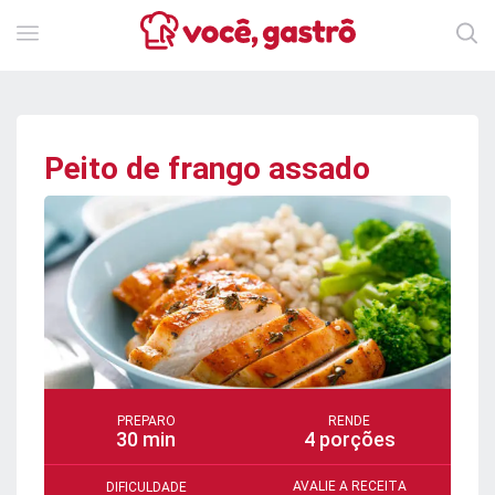
Peito de frango assado
PREPARO
RENDE
30 min
4 porções
AVALIE A RECEITA
DIFICULDADE