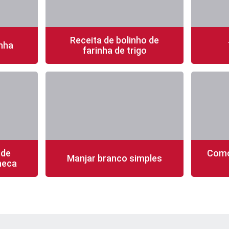
Receita de bolinho de
nha
farinha de trigo
fácil
20 min
1 porção
fácil
40 mi
 de
Como
Manjar branco simples
neca
fácil
50 min
8 porções
fácil
15 mi