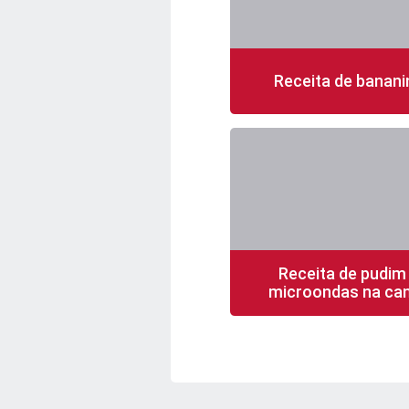
Receita de banani
210 min
20 porções
Receita de pudim
microondas na ca
5 min
1 porção