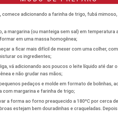
, comece adicionando a farinha de trigo, fubá mimoso, 
vo, a margarina (ou manteiga sem sal) em temperatura a
nsformar em uma massa homogênea;
ar a ficar mais difícil de mexer com uma colher, come
isturar os ingredientes;
iga, vá adicionando aos poucos o leite líquido até dar
ênea e não grudar nas mãos;
pequenos pedaços e molde em formato de bolinhas, a
com margarina e farinha de trigo;
var a forma ao forno preaquecido a 180ºC por cerca d
 broas estejam bem douradinhas e craqueladas. Depois d