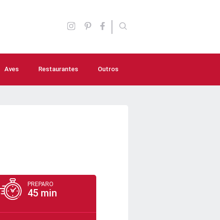
Aves
Restaurantes
Outros
Aperitivos
Molhos e Temperos
Lanches
Saladas
Sopas e caldos
PREPARO
45 min
Bebidas