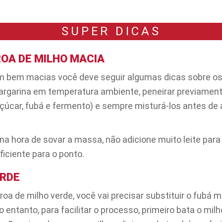
SUPER DICAS
ROA DE MILHO MACIA
em bem macias você deve seguir algumas dicas sobre os
margarina em temperatura ambiente, peneirar previamen
açúcar, fubá e fermento) e sempre misturá-los antes de 
 na hora de sovar a massa, não adicione muito leite par
iciente para o ponto.
ERDE
broa de milho verde, você vai precisar substituir o fubá 
 entanto, para facilitar o processo, primeiro bata o milh