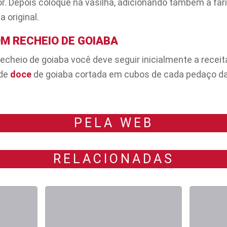
or. Depois coloque na vasilha, adicionando também a fari
a original.
OM RECHEIO DE GOIABA
echeio de goiaba você deve seguir inicialmente a receita 
 de
doce
de goiaba cortada em cubos de cada pedaço da
PELA WEB
RELACIONADAS