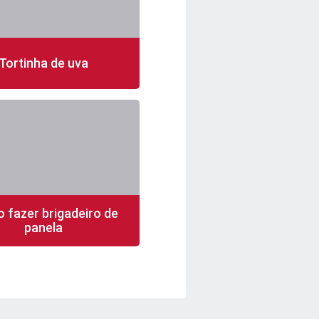
Tortinha de uva
n
12 porções
fácil
 fazer brigadeiro de
panela
n
20 porções
fácil