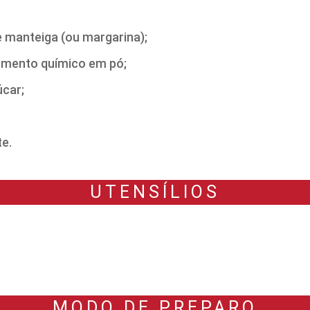
 manteiga (ou margarina);
ermento químico em pó;
úcar;
te.
UTENSÍLIOS
MODO DE PREPARO