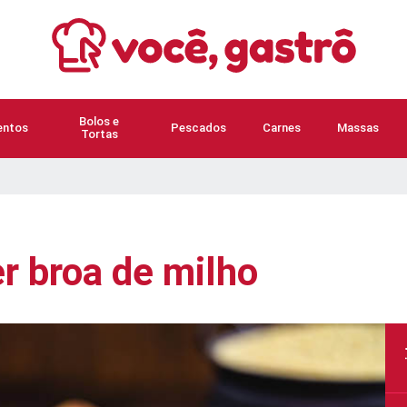
Bolos e
ntos
Pescados
Carnes
Massas
Tortas
r broa de milho