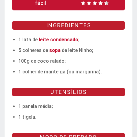
fácil
INGREDIENTES
1 lata de
leite condensado
;
5 colheres de
sopa
de leite Ninho;
100g de coco ralado;
1 colher de manteiga (ou margarina).
UTENSÍLIOS
1 panela média;
1 tigela.