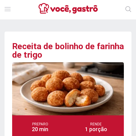
Receita de bolinho de farinha
de trigo
PREPARO
RENDE
20 min
1 porção