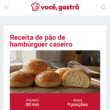
Receita de pão de
hambúrguer caseiro
PREPARO
RENDE
80 min
9 porções