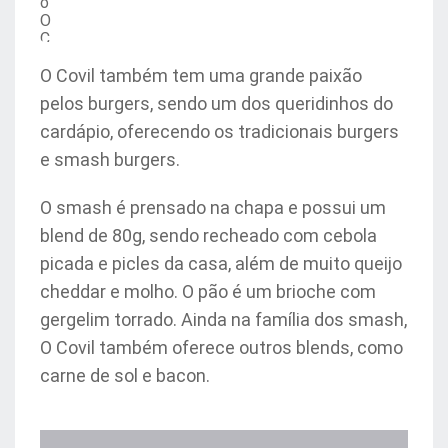
o
O
C
o
vi
O Covil também tem uma grande paixão
l
pelos burgers, sendo um dos queridinhos do
cardápio, oferecendo os tradicionais burgers
e smash burgers.
O smash é prensado na chapa e
possui um
blend de 80g, sendo recheado com cebola
picada e picles da casa, além de muito queijo
cheddar e molho. O pão é um brioche com
gergelim torrado. Ainda na família dos smash,
O Covil também oferece outros blends, como
carne de sol e bacon.