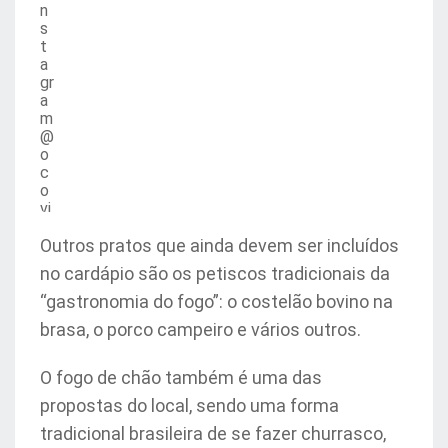
n
s
t
a
gr
a
m
@
o
c
o
vi
ls
lz
Outros pratos que ainda devem ser incluídos
)
no cardápio são os petiscos tradicionais da
“gastronomia do fogo”: o costelão bovino na
brasa, o porco campeiro e vários outros.
O fogo de chão também é uma das
propostas do local, sendo uma forma
tradicional brasileira de se fazer churrasco,