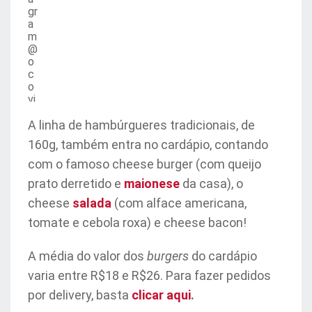
gr
a
m
@
o
c
o
vi
ls
lz
A linha de hambúrgueres tradicionais, de
)
160g, também entra no cardápio, contando
com o famoso cheese burger (com queijo
prato derretido e
maionese
da casa), o
cheese
salada
(com alface americana,
tomate e cebola roxa) e cheese bacon!
A média do valor dos
burgers
do cardápio
varia entre R$18 e R$26. Para fazer pedidos
por delivery, basta
clicar aqui
.