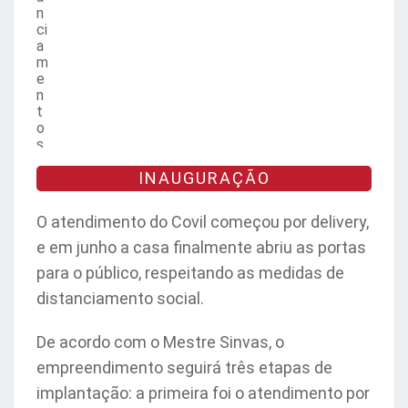
n
ci
a
m
e
n
t
o
s
o
ci
INAUGURAÇÃO
al
O atendimento do Covil começou por delivery,
e em junho a casa finalmente abriu as portas
para o público, respeitando as medidas de
distanciamento social.
De acordo com o Mestre Sinvas, o
empreendimento seguirá três etapas de
implantação: a primeira foi o atendimento por