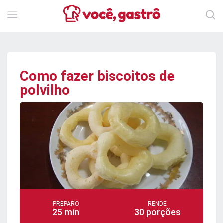
Como fazer biscoitos de
polvilho
PREPARO
RENDE
25 min
30 porções