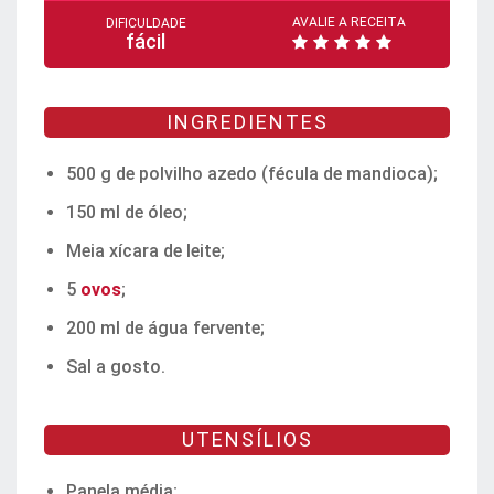
AVALIE A RECEITA
DIFICULDADE
fácil
INGREDIENTES
500 g de polvilho azedo (fécula de mandioca);
150 ml de óleo;
Meia xícara de leite;
5
ovos
;
200 ml de água fervente;
Sal a gosto.
UTENSÍLIOS
Panela média;