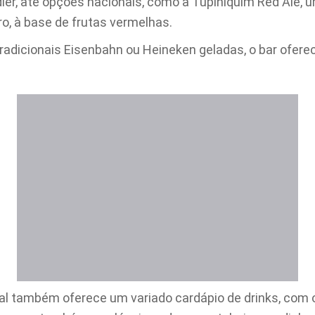
er, até opções nacionais, como a Tupiniquim Red Ale,
, à base de frutas vermelhas.
adicionais Eisenbahn ou Heineken geladas, o bar ofere
cal também oferece um variado cardápio de drinks, com 