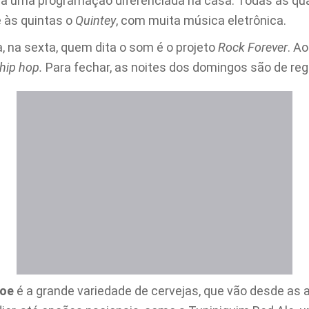
ola uma programação diferenciada na casa. Todas as qu
 e às quintas o
Quintey
, com muita música eletrônica.
, na sexta, quem dita o som é o projeto
Rock Forever
. A
hip hop.
Para fechar, as noites dos domingos são de reg
Joe
é a grande variedade de cervejas, que vão desde as 