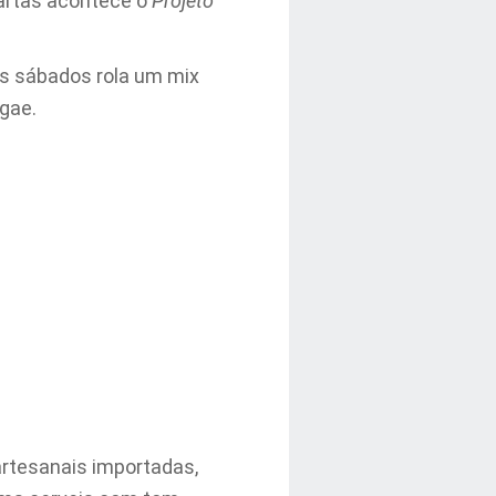
artas acontece o
Projeto
os sábados rola um mix
gae.
artesanais importadas,