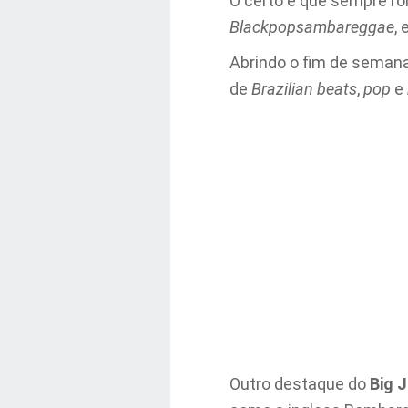
O certo é que sempre r
Blackpopsambareggae
,
Abrindo o fim de semana
de
Brazilian beats
,
pop
e
Outro destaque do
Big 