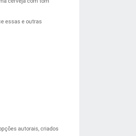
 uma cerveja com tom
ce essas e outras
opções autorais, criados