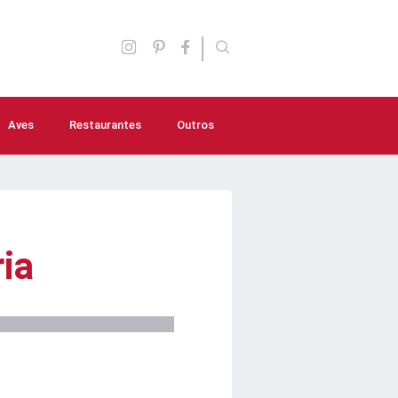
Aves
Restaurantes
Outros
Aperitivos
Molhos e Temperos
Lanches
ia
Saladas
Sopas e caldos
Bebidas