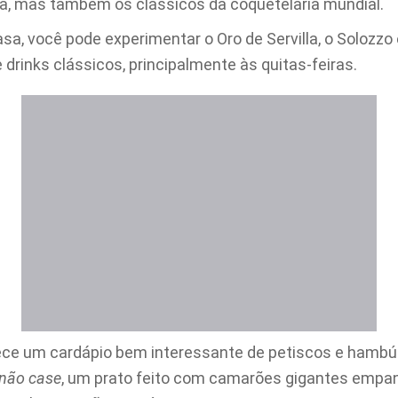
a, mas também os clássicos da coquetelaria mundial.
sa, você pode experimentar o Oro de Servilla, o Solozzo 
drinks clássicos, principalmente às quitas-feiras.
e um cardápio bem interessante de petiscos e hambúr
 não case
, um prato feito com camarões gigantes empa