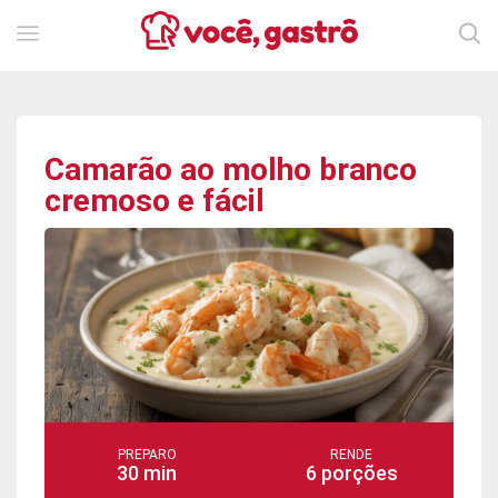
Camarão ao molho branco
cremoso e fácil
PREPARO
RENDE
30 min
6 porções