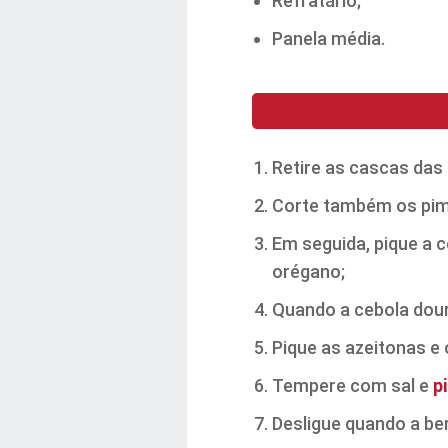
Refratário;
Panela média.
Retire as cascas das
Corte também os pi
Em seguida, pique a 
orégano;
Quando a cebola dour
Pique as azeitonas e
Tempere com sal e
p
Desligue quando a ber