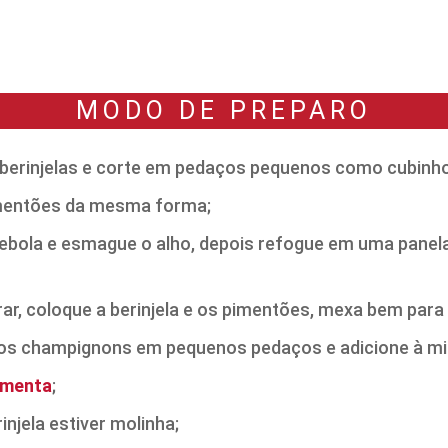
MODO DE PREPARO
 berinjelas e corte em pedaços pequenos como cubinh
mentões da mesma forma;
cebola e esmague o alho, depois refogue em uma panela
ar, coloque a berinjela e os pimentões, mexa bem para
 os champignons em pequenos pedaços e adicione à mis
imenta
;
injela estiver molinha;