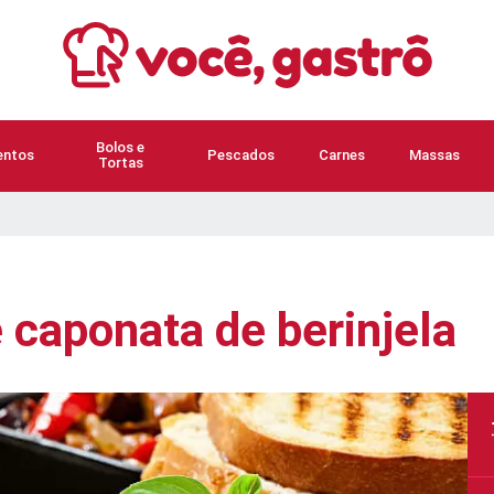
Bolos e
ntos
Pescados
Carnes
Massas
Tortas
 caponata de berinjela