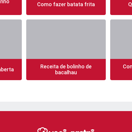
inho
Como fazer batata frita
Q
fácil
30 min
4 porções
fácil
90 mi
Receita de bolinho de
Com
aberta
bacalhau
fácil
50 min
25 porções
fácil
15 mi