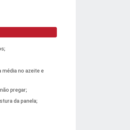
os;
 média no azeite e
 não pregar;
tura da panela;