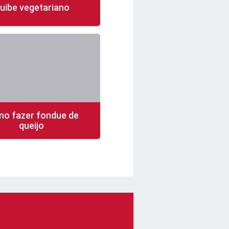
uibe vegetariano
n
24 porções
fácil
o fazer fondue de
queijo
n
5 porções
fácil