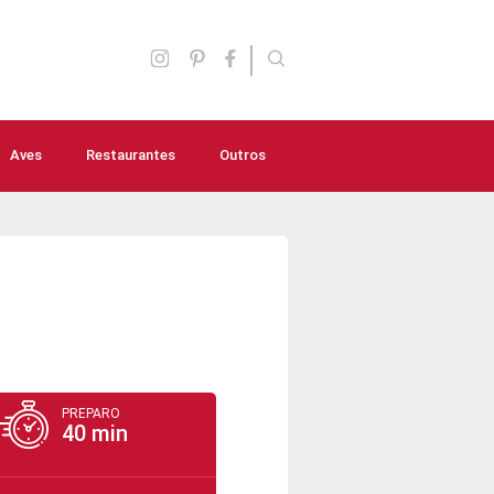
Aves
Restaurantes
Outros
Aperitivos
Molhos e Temperos
Lanches
Saladas
Sopas e caldos
PREPARO
40 min
Bebidas