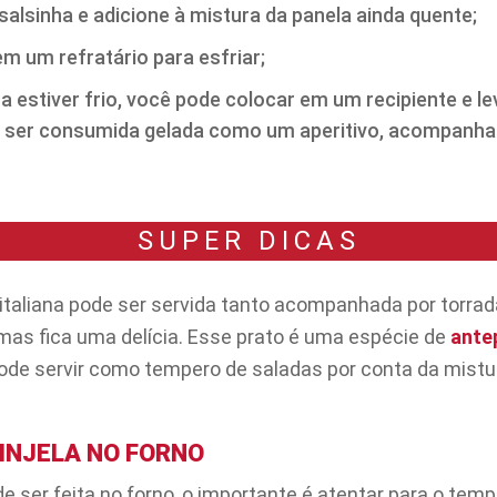
 salsinha e adicione à mistura da panela ainda quente;
m um refratário para esfriar;
 estiver frio, você pode colocar em um recipiente e lev
ara ser consumida gelada como um aperitivo, acompanha
SUPER DICAS
 italiana pode ser servida tanto acompanhada por torrad
mas fica uma delícia. Esse prato é uma espécie de
ante
de servir como tempero de saladas por conta da mist
INJELA NO FORNO
ser feita no forno, o importante é atentar para o tem